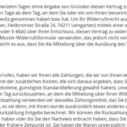
 vierzehn Tagen ohne Angabe von Gründen diesen Vertrag zu
hn Tage ab dem Tag, an dem Sie oder ein von Ihnen benannter
 Besitz genommen haben bzw. hat. Um Ihr Widerrufsrecht a
er, Heilbronner Straße 24, 74211 Leingarten) mittels einer e
 oder E-Mail) über Ihren Entschluss, diesen Vertrag zu wider
Muster-Widerrufsformular verwenden, das jedoch nicht vor
icht es aus, dass Sie die Mitteilung über die Ausübung des
rufen, haben wir Ihnen alle Zahlungen, die wir von Ihnen er
e der zusätzlichen Kosten, die sich daraus ergeben, dass S
gebotene, günstigste Standardlieferung gewählt haben), unv
 Tag zurückzuzahlen, an dem die Mitteilung über Ihren Wide
ückzahlung verwenden wir dasselbe Zahlungsmittel, das Sie 
 es sei denn, mit Ihnen wurde ausdrücklich etwas anderes v
ckzahlung Entgelte berechnet. Wir können die Rückzahlung 
 haben oder bis Sie den Nachweis erbracht haben, dass Si
er frühere Zeitpunkt ist. Sie haben die Waren unverzüglich 